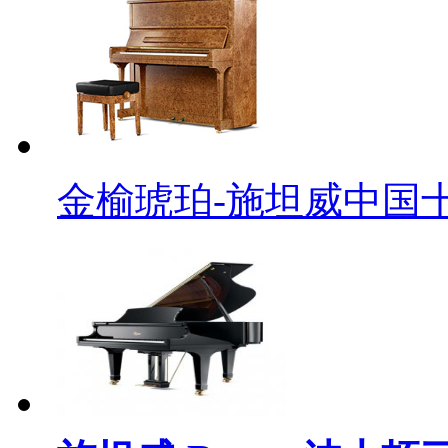
金榆琥珀-施坦威中国