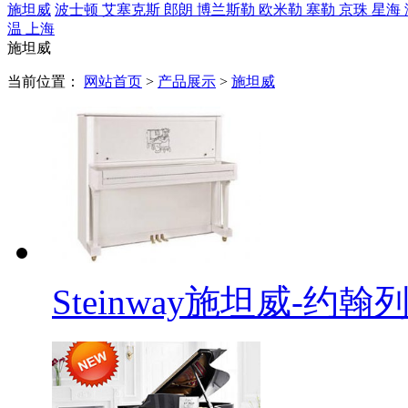
施坦威
波士顿
艾塞克斯
郎朗
博兰斯勒
欧米勒
塞勒
京珠
星海
温
上海
施坦威
当前位置：
网站首页
>
产品展示
>
施坦威
Steinway施坦威-约翰