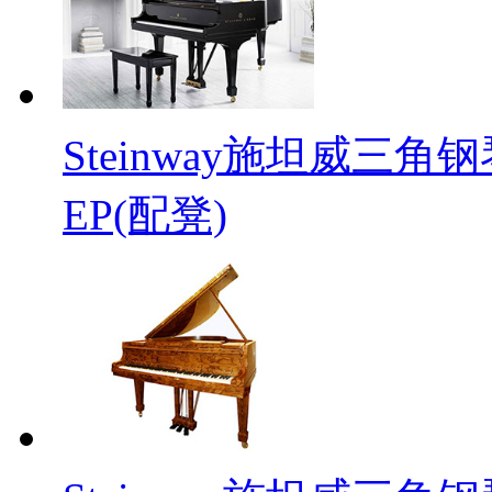
Steinway施坦威三角钢
EP(配凳)