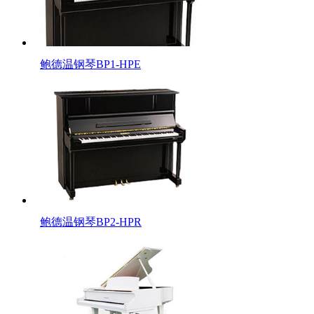
鲍德温钢琴BP1-HPE
​​鲍德温钢琴BP2-HPR