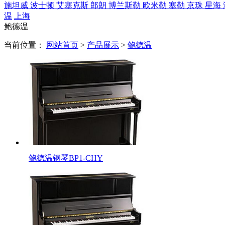
施坦威
波士顿
艾塞克斯
郎朗
博兰斯勒
欧米勒
塞勒
京珠
星海
温
上海
鲍德温
当前位置：
网站首页
>
产品展示
>
鲍德温
鲍德温钢琴BP1-CHY