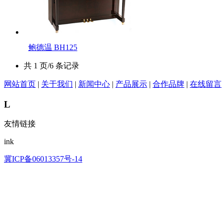
​鲍德温 BH125
共 1 页/6 条记录
网站首页
|
关于我们
|
新闻中心
|
产品展示
|
合作品牌
|
在线留言
L
友情链接
ink
冀ICP备06013357号-14