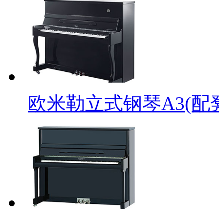
欧米勒立式钢琴A3(配