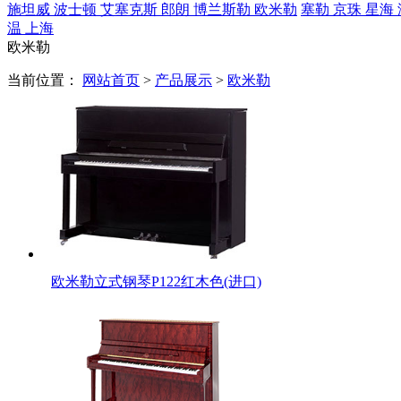
施坦威
波士顿
艾塞克斯
郎朗
博兰斯勒
欧米勒
塞勒
京珠
星海
温
上海
欧米勒
当前位置：
网站首页
>
产品展示
>
欧米勒
欧米勒立式钢琴P122红木色(进口)