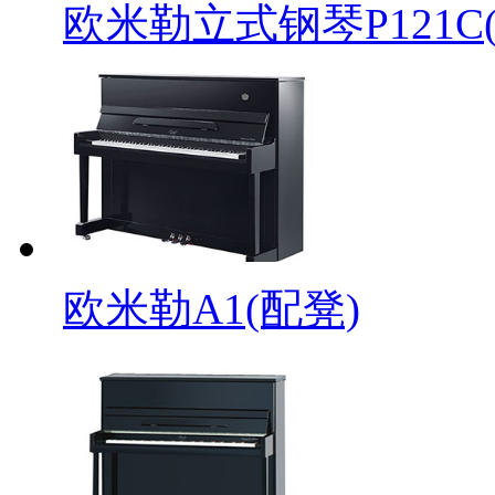
欧米勒立式钢琴P121C
欧米勒A1(配凳)