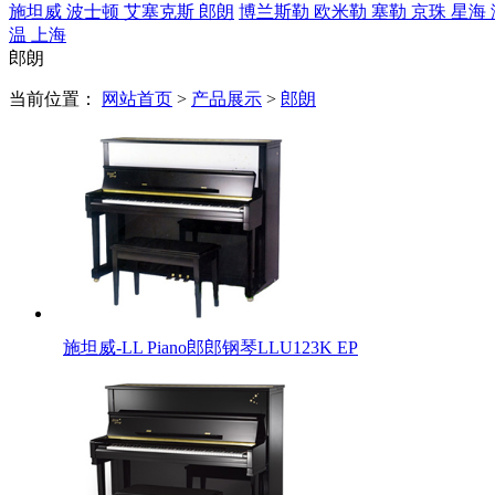
施坦威
波士顿
艾塞克斯
郎朗
博兰斯勒
欧米勒
塞勒
京珠
星海
温
上海
郎朗
当前位置：
网站首页
>
产品展示
>
郎朗
施坦威-LL Piano郎郎钢琴LLU123K EP