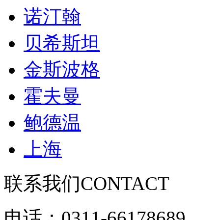
诺汀翰
贝希斯坦
金斯波格
霍夫曼
鲍德温
上海
联系我们
CONTACT
电话：0311-66178689