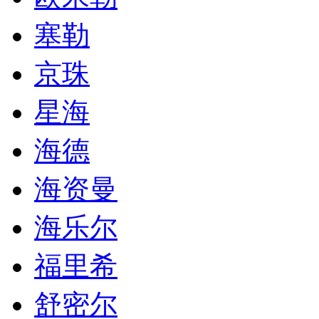
塞勒
京珠
星海
海德
海资曼
海乐尔
福里希
舒密尔