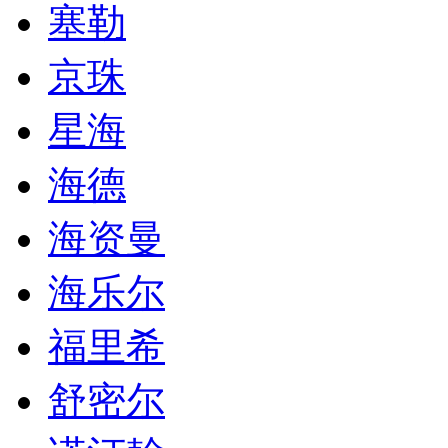
塞勒
京珠
星海
海德
海资曼
海乐尔
福里希
舒密尔