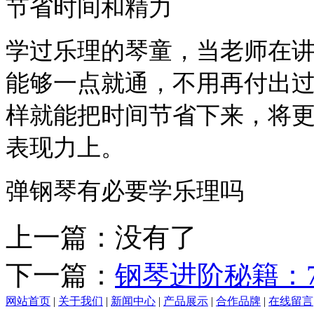
节省时间和精力
学过乐理的琴童，当老师在
能够一点就通，不用再付出
样就能把时间节省下来，将
表现力上。
弹钢琴有必要学乐理吗
上一篇：没有了
下一篇：
钢琴进阶秘籍：7
网站首页
|
关于我们
|
新闻中心
|
产品展示
|
合作品牌
|
在线留言