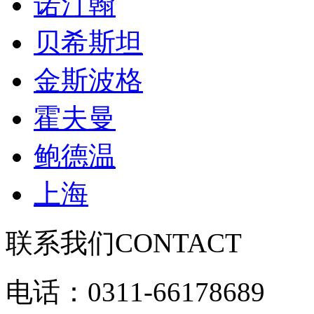
诺汀翰
贝希斯坦
金斯波格
霍夫曼
鲍德温
上海
联系我们
CONTACT
电话：0311-66178689