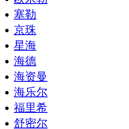
塞勒
京珠
星海
海德
海资曼
海乐尔
福里希
舒密尔