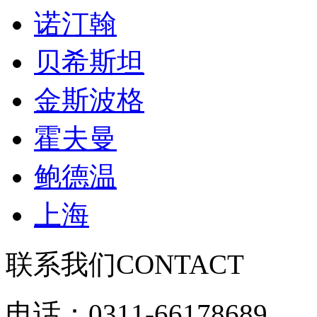
诺汀翰
贝希斯坦
金斯波格
霍夫曼
鲍德温
上海
联系我们
CONTACT
电话：0311-66178689