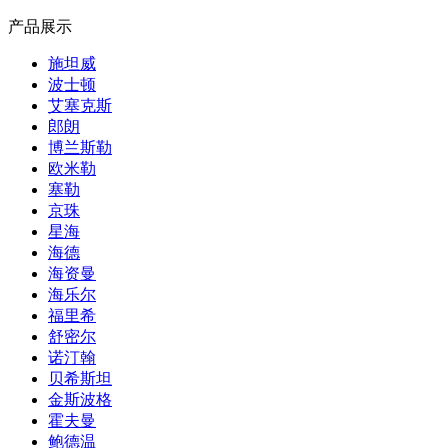
产品展示
施坦威
波士顿
艾塞克斯
郎朗
博兰斯勒
欧米勒
塞勒
京珠
星海
海德
海资曼
海乐尔
福里希
舒密尔
诺汀翰
贝希斯坦
金斯波格
霍夫曼
鲍德温