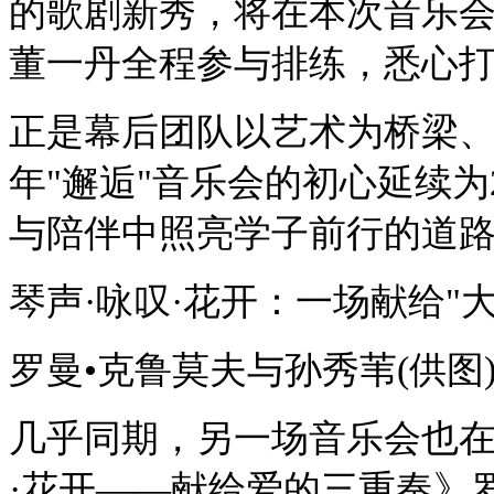
的歌剧新秀，将在本次音乐
董一丹全程参与排练，悉心
正是幕后团队以艺术为桥梁、
年"邂逅"音乐会的初心延续为
与陪伴中照亮学子前行的道
琴声·咏叹·花开：一场献给"
罗曼•克鲁莫夫与孙秀苇(供图
几乎同期，另一场音乐会也在
·花开——献给爱的三重奏》