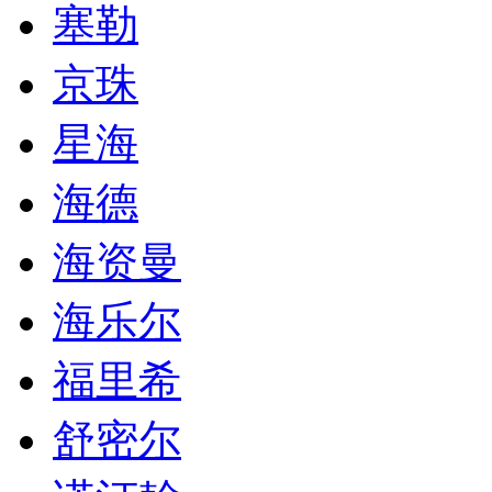
塞勒
京珠
星海
海德
海资曼
海乐尔
福里希
舒密尔