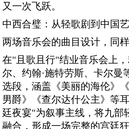
又一次飞跃。
中西合璧：从轻歌剧到中国
两场音乐会的曲目设计，同
在"且歌且行"结业音乐会上
尔、约翰·施特劳斯、卡尔曼
选段，涵盖《美丽的海伦》
男爵》《查尔达什公主》等耳
廷夜宴"为叙事主线，将九部
融合，形成一场完整的宫廷