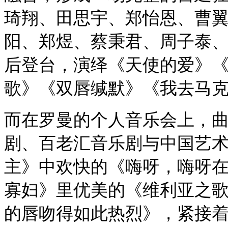
琦翔、田思宇、郑怡恩、曹
阳、郑煜、蔡秉君、周子泰
后登台，演绎《天使的爱》
歌》《双唇缄默》《我去马
而在罗曼的个人音乐会上，
剧、百老汇音乐剧与中国艺
主》中欢快的《嗨呀，嗨呀
寡妇》里优美的《维利亚之
的唇吻得如此热烈》，紧接着