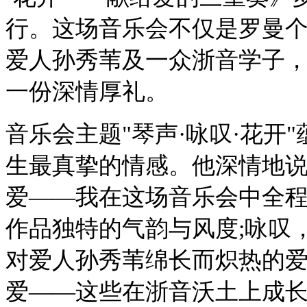
行。这场音乐会不仅是罗曼
爱人孙秀苇及一众浙音学子
一份深情厚礼。
音乐会主题"琴声·咏叹·花开
生最真挚的情感。他深情地说
爱——我在这场音乐会中全
作品独特的气韵与风度;咏叹
对爱人孙秀苇绵长而炽热的爱
爱——这些在浙音沃土上成