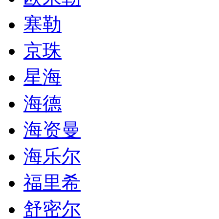
塞勒
京珠
星海
海德
海资曼
海乐尔
福里希
舒密尔