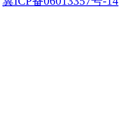
冀ICP备06013357号-14